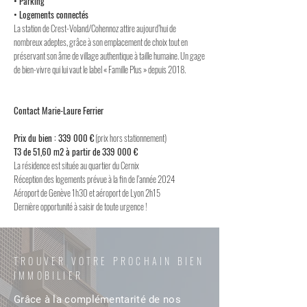
• Parking
• Logements connectés
La station de Crest-Voland/Cohennoz attire aujourd’hui de
nombreux adeptes, grâce à son emplacement de choix tout en
préservant son âme de village authentique à taille humaine. Un gage
de bien-vivre qui lui vaut le label « Famille Plus » depuis 2018.
Contact Marie-Laure Ferrier
Prix du bien : 339 000 €
(prix hors stationnement)
T3 de 51,60 m2 à partir de 339 000 €
La résidence est située au quartier du Cernix
Réception des logements prévue à la fin de l’année 2024
Aéroport de Genève 1h30 et aéroport de Lyon 2h15
Dernière opportunité à saisir de toute urgence !
TROUVER VOTRE PROCHAIN BIEN
IMMOBILIER
Grâce à la complémentarité de nos