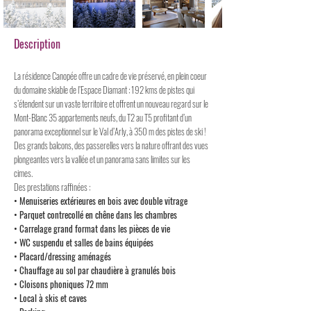
Description
La résidence Canopée offre un cadre de vie préservé, en plein coeur
du domaine skiable de l’Espace Diamant : 192 kms de pistes qui
s’étendent sur un vaste territoire et offrent un nouveau regard sur le
Mont-Blanc 35 appartements neufs, du T2 au T5 profitant d’un
panorama exceptionnel sur le Val d’Arly, à 350 m des pistes de ski !
Des grands balcons, des passerelles vers la nature offrant des vues
plongeantes vers la vallée et un panorama sans limites sur les
cimes.
Des prestations raffinées :
• Menuiseries extérieures en bois avec double vitrage
• Parquet contrecollé en chêne dans les chambres
• Carrelage grand format dans les pièces de vie
• WC suspendu et salles de bains équipées
• Placard/dressing aménagés
• Chauffage au sol par chaudière à granulés bois
• Cloisons phoniques 72 mm
• Local à skis et caves