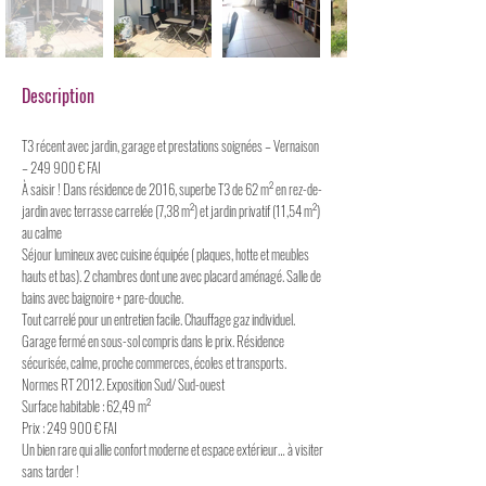
Description
T3 récent avec jardin, garage et prestations soignées – Vernaison
– 249 900 € FAI
À saisir ! Dans résidence de 2016, superbe T3 de 62 m² en rez-de-
jardin avec terrasse carrelée (7,38 m²) et jardin privatif (11,54 m²)
au calme
Séjour lumineux avec cuisine équipée ( plaques, hotte et meubles
hauts et bas). 2 chambres dont une avec placard aménagé. Salle de
bains avec baignoire + pare-douche.
Tout carrelé pour un entretien facile. Chauffage gaz individuel.
Garage fermé en sous-sol compris dans le prix. Résidence
sécurisée, calme, proche commerces, écoles et transports.
Normes RT 2012. Exposition Sud/ Sud-ouest
Surface habitable : 62,49 m²
Prix : 249 900 € FAI
Un bien rare qui allie confort moderne et espace extérieur… à visiter
sans tarder !