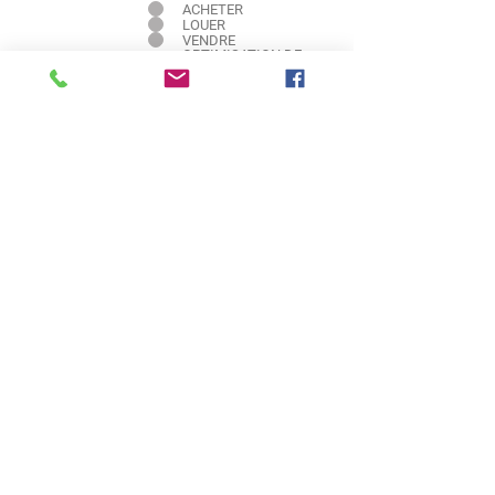
Intéressé pour
ACHETER
LOUER
VENDRE
OPTIMISATION DE
VOTRE BIEN
Message
Envoyer
LA COMPLÉMENTARITÉ