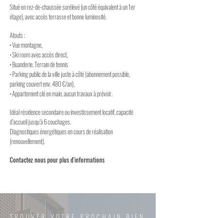
Situé en rez-de-chaussée surélevé (un côté équivalent à un 1er
étage), avec accès terrasse et bonne luminosité.
Atouts :
• Vue montagne,
• Ski room avec accès direct,
• Buanderie, Terrain de tennis
• Parking public de la ville juste à côté (abonnement possible,
parking couvert env. 480 €/an),
• Appartement clé en main, aucun travaux à prévoir.
Idéal résidence secondaire ou investissement locatif, capacité
d’accueil jusqu’à 6 couchages.
Diagnostiques énergétiques en cours de réalisation
(renouvellement).
Contactez nous pour plus d'informations
TROUVER VOTRE PROCHAIN BIEN