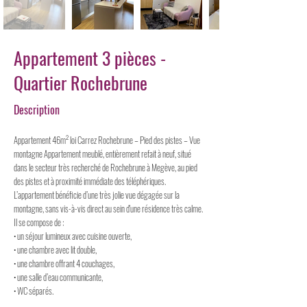
Appartement 3 pièces -
Quartier Rochebrune
Description
Appartement 46m² loi Carrez Rochebrune – Pied des pistes – Vue
montagne Appartement meublé, entièrement refait à neuf, situé
dans le secteur très recherché de Rochebrune à Megève, au pied
des pistes et à proximité immédiate des téléphériques.
L’appartement bénéficie d’une très jolie vue dégagée sur la
montagne, sans vis-à-vis direct au sein d'une résidence très calme.
Il se compose de :
• un séjour lumineux avec cuisine ouverte,
• une chambre avec lit double,
• une chambre offrant 4 couchages,
• une salle d’eau communicante,
• WC séparés.