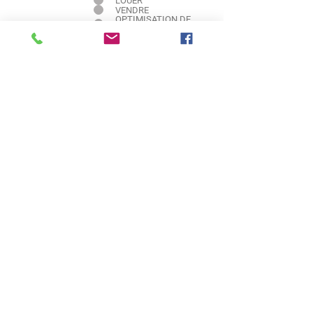
LOUER
VENDRE
OPTIMISATION DE
VOTRE BIEN
Message
Envoyer
LA COMPLÉMENTARITÉ
DE DEUX SOCIÉTÉS POUR LA