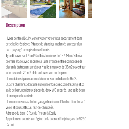
Description
Hyper centre d'Ecully, venez visiter votre futur appartement dans
cette belle résidence Pitance de standing implantée au cœur d'un
parc paysagé avec piscines et tennis.
Type 6 traversant Nord/Sud très lumineux de 137,44 m2 situé au
premier étage avec ascenseur : une grande entrée composée de
placards distribuant un séjour / salle à manger de 35m2 ouvert sur
la terrasse de 20 m2 plein sud avec vue sur le parc.
Une cuisine séparée au nord donnant sur un balcon de 9m2.
Quatre chambres dont une suite parentale avec son dressing et sa
salle de bain, nombreux placards, deux WC séparés, une salle d'eau
et un espace buanderie.
Une cave en sous sol et un garage boxé complètent ce bien. Local à
vélos et poussettes au rez-de-chaussée.
Adresse du bien : 8 Rue du Prieuré à Ecully
Appartement soumis au régime de la copropriété (charges de 5280
€ / an)