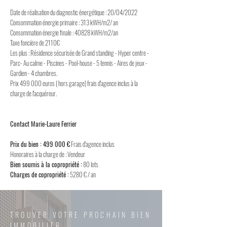
Date de réalisation du diagnostic énergétique : 20/04/2022
Consommation énergie primaire : 313 kWH/m2/ an
Consommation énergie finale : 40828 kWH/m2/an
Taxe foncière de 2110€
Les plus : Résidence sécurisée de Grand standing - Hyper centre -
Parc- Au calme - Piscines - Pool-house - 5 tennis - Aires de jeux -
Gardien - 4 chambres.
Prix 499 000 euros ( hors garage) frais d'agence inclus à la
charge de l'acquéreur.
Contact Marie-Laure Ferrier
Prix du bien : 499 000 €
Frais d'agence inclus
Honoraires à la charge de : Vendeur
Bien soumis à la copropriété :
80 lots
Charges de copropriété :
5280 € / an
TROUVER VOTRE PROCHAIN BIEN
IMMOBILIER