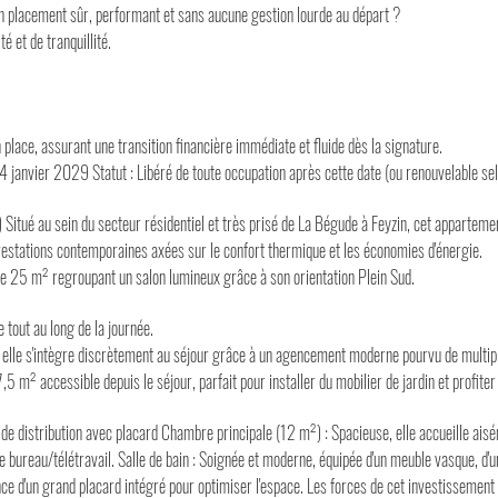
un placement sûr, performant et sans aucune gestion lourde au départ ?
é et de tranquillité.
place, assurant une transition financière immédiate et fluide dès la signature.
4 janvier 2029 Statut : Libéré de toute occupation après cette date (ou renouvelable sel
Situé au sein du secteur résidentiel et très prisé de La Bégude à Feyzin, cet appartem
restations contemporaines axées sur le confort thermique et les économies d'énergie.
e 25 m² regroupant un salon lumineux grâce à son orientation Plein Sud.
 tout au long de la journée.
 elle s'intègre discrètement au séjour grâce à un agencement moderne pourvu de multi
 m² accessible depuis le séjour, parfait pour installer du mobilier de jardin et profiter
r de distribution avec placard Chambre principale (12 m²) : Spacieuse, elle accueille ai
e bureau/télétravail. Salle de bain : Soignée et moderne, équipée d'un meuble vasque, d'
 d'un grand placard intégré pour optimiser l'espace. Les forces de cet investissemen