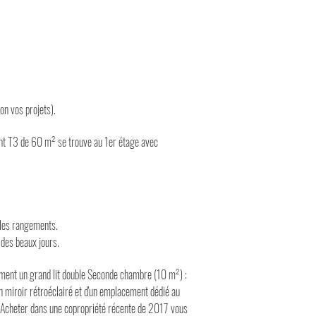
on vos projets).
ent T3 de 60 m² se trouve au 1er étage avec
ples rangements.
 des beaux jours.
sément un grand lit double Seconde chambre (10 m²) :
un miroir rétroéclairé et d'un emplacement dédié au
t Acheter dans une copropriété récente de 2017 vous