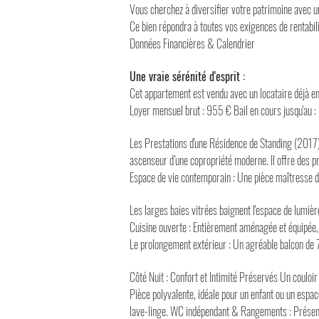
Vous cherchez à diversifier votre patrimoine avec 
Ce bien répondra à toutes vos exigences de rentabilit
Données Financières & Calendrier
Une vraie sérénité d'esprit :
Cet appartement est vendu avec un locataire déjà en 
Loyer mensuel brut : 955 € Bail en cours jusqu'au : 
Les Prestations d'une Résidence de Standing (2017) 
ascenseur d’une copropriété moderne. Il offre des p
Espace de vie contemporain : Une pièce maîtresse d
Les larges baies vitrées baignent l'espace de lumière
Cuisine ouverte : Entièrement aménagée et équipée,
Le prolongement extérieur : Un agréable balcon de 7,5
Côté Nuit : Confort et Intimité Préservés Un couloi
Pièce polyvalente, idéale pour un enfant ou un espac
lave-linge. WC indépendant & Rangements : Présence