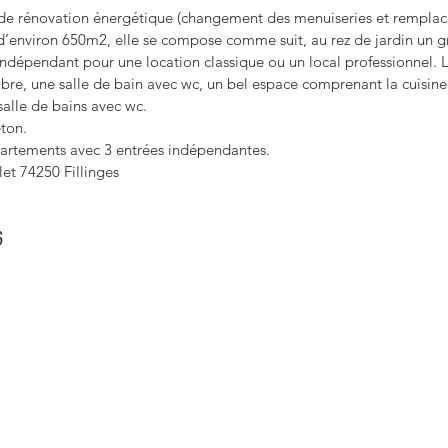
e rénovation énergétique (changement des menuiseries et remplace
 d’environ 650m2, elle se compose comme suit, au rez de jardin un g
 indépendant pour une location classique ou un local professionnel
re, une salle de bain avec wc, un bel espace comprenant la cuisine
alle de bains avec wc.
ton.
ppartements avec 3 entrées indépendantes.
et 74250 Fillinges
6