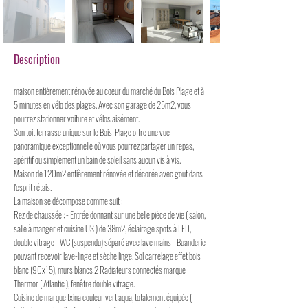
Description
maison entièrement rénovée au coeur du marché du Bois Plage et à
5 minutes en vélo des plages. Avec son garage de 25m2, vous
pourrez stationner voiture et vélos aisément.
Son toit terrasse unique sur le Bois-Plage offre une vue
panoramique exceptionnelle où vous pourrez partager un repas,
apéritif ou simplement un bain de soleil sans aucun vis à vis.
Maison de 120m2 entièrement rénovée et décorée avec gout dans
l'esprit rétais.
La maison se décompose comme suit :
Rez de chaussée : - Entrée donnant sur une belle pièce de vie ( salon,
salle à manger et cuisine US ) de 38m2, éclairage spots à LED,
double vitrage - WC (suspendu) séparé avec lave mains - Buanderie
pouvant recevoir lave-linge et sèche linge. Sol carrelage effet bois
blanc (90x15), murs blancs 2 Radiateurs connectés marque
Thermor ( Atlantic ), fenêtre double vitrage.
Cuisine de marque Ixina couleur vert aqua, totalement équipée (