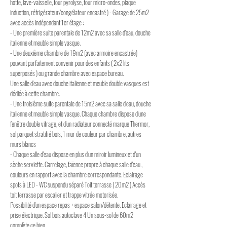
hotte, lave-vaisselle, four pyrolyse, four micro-ondes, plaque
induction, réfrigérateur/congélateur encastré ) - Garage de 25m2
avec accès indépendant 1er étage :
- Une première suite parentale de 12m2 avec sa salle d'eau, douche
italienne et meuble simple vasque.
- Une deuxième chambre de 19m2 (avec armoire encastrée)
pouvant parfaitement convenir pour des enfants ( 2x2 lits
superposés ) ou grande chambre avec espace bureau.
Une salle d'eau avec douche italienne et meuble double vasques est
dédiée à cette chambre.
- Une troisième suite parentale de 15m2 avec sa salle d'eau, douche
italienne et meuble simple vasque. Chaque chambre dispose d'une
fenêtre double vitrage, et d'un radiateur connecté marque Thermor,
sol parquet stratifié bois, 1 mur de couleur par chambre, autres
murs blancs
- Chaque salle d'eau dispose en plus d'un miroir lumineux et d'un
sèche serviette. Carrelage, faïence propre à chaque salle d'eau ,
couleurs en rapport avec la chambre correspondante. Eclairage
spots à LED - WC suspendu séparé Toit terrasse ( 20m2 ) Accès
toit terrasse par escalier et trappe vitrée motorisée.
Possibilité d'un espace repas + espace salon/détente. Eclairage et
prise électrique. Sol bois autoclave 4 Un sous-sol de 60m2
complète ce bien.