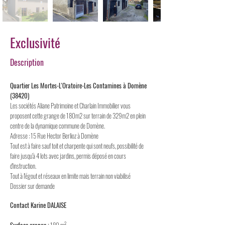
Exclusivité
Description
Quartier Les Mortes-L'Oratoire-Les Contamines à Domène
(38420)
Les sociétés Aliane Patrimoine et Charlain Immobilier vous
proposent cette grange de 180m2 sur terrain de 329m2 en plein
centre de la dynamique commune de Domène.
Adresse : 15 Rue Hector Berlioz à Domène
Tout est à faire sauf toit et charpente qui sont neufs, possibilité de
faire jusqu'à 4 lots avec jardins, permis déposé en cours
d'instruction.
Tout à l'égout et réseaux en limite mais terrain non viabilisé
Dossier sur demande
Contact Karine DALAISE