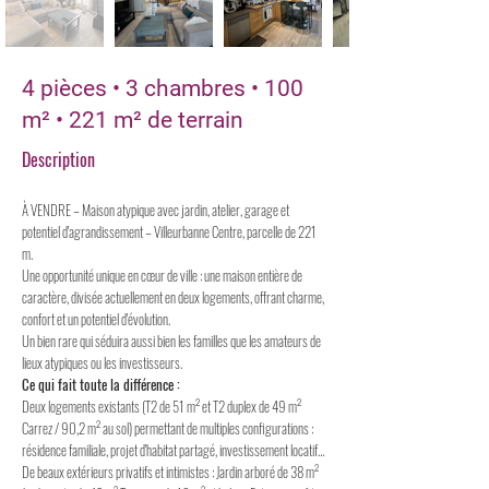
4 pièces • 3 chambres • 100
m² • 221 m² de terrain
Description
À VENDRE – Maison atypique avec jardin, atelier, garage et
potentiel d'agrandissement – Villeurbanne Centre, parcelle de 221
m.
Une opportunité unique en cœur de ville : une maison entière de
caractère, divisée actuellement en deux logements, offrant charme,
confort et un potentiel d'évolution.
Un bien rare qui séduira aussi bien les familles que les amateurs de
lieux atypiques ou les investisseurs.
Ce qui fait toute la différence :
Deux logements existants (T2 de 51 m² et T2 duplex de 49 m²
Carrez / 90,2 m² au sol) permettant de multiples configurations :
résidence familiale, projet d'habitat partagé, investissement locatif…
De beaux extérieurs privatifs et intimistes : Jardin arboré de 38 m²