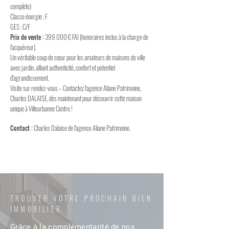
complète)
Classe énergie : F
GES : C/F
Prix de vente :
399 000 € FAI (honoraires inclus à la charge de
l'acquéreur).
Un véritable coup de cœur pour les amateurs de maisons de ville
avec jardin, alliant authenticité, confort et potentiel
d'agrandissement.
Visite sur rendez-vous – Contactez l'agence Aliane Patrimoine,
Charles DALAISE, dès maintenant pour découvrir cette maison
unique à Villeurbanne Centre !
Contact :
Charles Dalaise de l'agence Aliane Patrimoine.
TROUVER VOTRE PROCHAIN BIEN
IMMOBILIER
Grâce à la complémentarité de nos