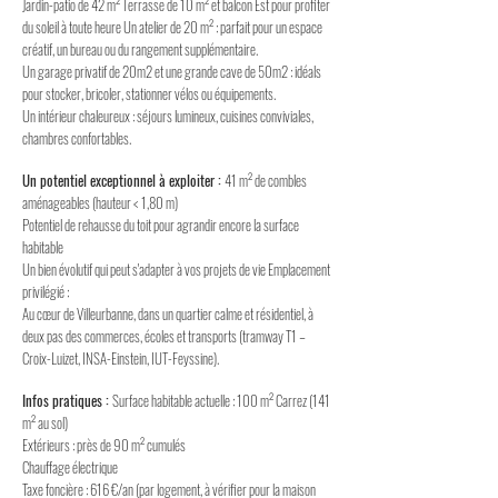
Jardin-patio de 42 m² Terrasse de 10 m² et balcon Est pour profiter
du soleil à toute heure Un atelier de 20 m² : parfait pour un espace
créatif, un bureau ou du rangement supplémentaire.
Un garage privatif de 20m2 et une grande cave de 50m2 : idéals
pour stocker, bricoler, stationner vélos ou équipements.
Un intérieur chaleureux : séjours lumineux, cuisines conviviales,
chambres confortables.
Un potentiel exceptionnel à exploiter :
41 m² de combles
aménageables (hauteur < 1,80 m)
Potentiel de rehausse du toit pour agrandir encore la surface
habitable
Un bien évolutif qui peut s'adapter à vos projets de vie Emplacement
privilégié :
Au cœur de Villeurbanne, dans un quartier calme et résidentiel, à
deux pas des commerces, écoles et transports (tramway T1 –
Croix-Luizet, INSA-Einstein, IUT-Feyssine).
Infos pratiques :
Surface habitable actuelle : 100 m² Carrez (141
m² au sol)
Extérieurs : près de 90 m² cumulés
Chauffage électrique
Taxe foncière : 616 €/an (par logement, à vérifier pour la maison