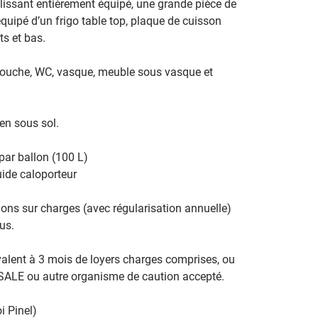
lissant entièrement équipé, une grande pièce de 
quipé d’un frigo table top, plaque de cuisson 
s et bas.
douche, WC, vasque, meuble sous vasque et 
en sous sol.
par ballon (100 L)
uide caloporteur
ions sur charges (avec régularisation annuelle) 
us.
valent à 3 mois de loyers charges comprises, ou 
ISALE ou autre organisme de caution accepté.
i Pinel)