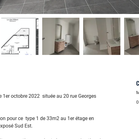
C
M
e 1er octobre 2022  située au 20 rue Georges 
0
n pour ce  type 1 de 33m2 au 1er étage en 
 exposé Sud Est.