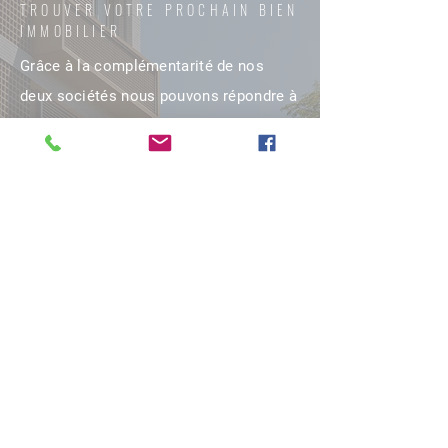
TROUVER VOTRE PROCHAIN BIEN
IMMOBILIER
Grâce à la complémentarité de nos
deux sociétés nous pouvons répondre à
l'intégralité de vos besoins
NOUS CONTACTER
Prénom
Nom
Email