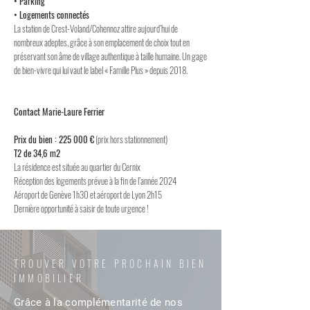
• Parking
• Logements connectés
La station de Crest-Voland/Cohennoz attire aujourd’hui de
nombreux adeptes, grâce à son emplacement de choix tout en
préservant son âme de village authentique à taille humaine. Un gage
de bien-vivre qui lui vaut le label « Famille Plus » depuis 2018.
Contact Marie-Laure Ferrier
Prix du bien : 225 000 €
(prix hors stationnement)
T2 de 34,6 m2
La résidence est située au quartier du Cernix
Réception des logements prévue à la fin de l’année 2024
Aéroport de Genève 1h30 et aéroport de Lyon 2h15
Dernière opportunité à saisir de toute urgence !
TROUVER VOTRE PROCHAIN BIEN
IMMOBILIER
Grâce à la complémentarité de nos