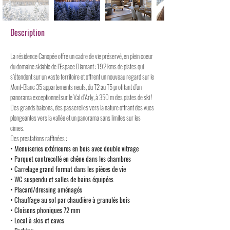
Description
La résidence Canopée offre un cadre de vie préservé, en plein coeur
du domaine skiable de l’Espace Diamant : 192 kms de pistes qui
s’étendent sur un vaste territoire et offrent un nouveau regard sur le
Mont-Blanc 35 appartements neufs, du T2 au T5 profitant d’un
panorama exceptionnel sur le Val d’Arly, à 350 m des pistes de ski !
Des grands balcons, des passerelles vers la nature offrant des vues
plongeantes vers la vallée et un panorama sans limites sur les
cimes.
Des prestations raffinées :
• Menuiseries extérieures en bois avec double vitrage
• Parquet contrecollé en chêne dans les chambres
• Carrelage grand format dans les pièces de vie
• WC suspendu et salles de bains équipées
• Placard/dressing aménagés
• Chauffage au sol par chaudière à granulés bois
• Cloisons phoniques 72 mm
• Local à skis et caves