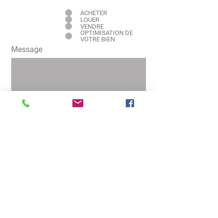
Intéressé pour
ACHETER
LOUER
VENDRE
OPTIMISATION DE
VOTRE BIEN
Message
Envoyer
LA COMPLÉMENTARITÉ