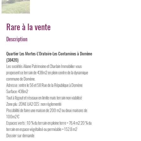
Rare à la vente
Description
Quartier Les Mortes-L'Oratoire-Les Contamines à Domène
(38420)
Les sociétés Aliane Patrimoine et Charlain Immobilier vous
proposent ce terrain de 438m2 en plein centre de la dynamique
commune de Domène.
Adresse : entre le 56 et 58 Rue de la République à Domène
Surface: 438m2
Tout à l'égout et réseaux en limite mais terrain non viabilisé
Zone plu : ZONE UA2 CES : non règlementé
Possibilité de faire une maison de 200 m2 ou deux maisons de
100m2 €
Espaces verts : 10 % du terrain en pleine terre = 76.4 m2 20 % du
terrain en espace végétalisé ou perméable = 152.8 m2
Dossier sur demande