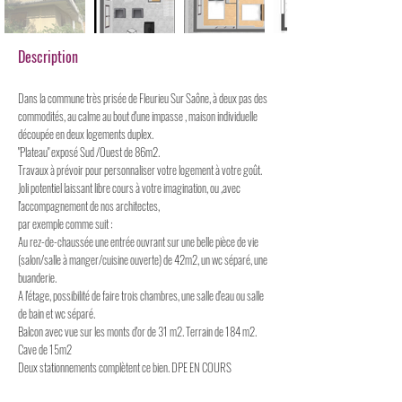
Description
Dans la commune très prisée de Fleurieu Sur Saône, à deux pas des
commodités, au calme au bout d'une impasse , maison individuelle
découpée en deux logements duplex.
"Plateau" exposé Sud /Ouest de 86m2.
Travaux à prévoir pour personnaliser votre logement à votre goût.
Joli potentiel laissant libre cours à votre imagination, ou ,avec
l'accompagnement de nos architectes,
par exemple comme suit :
Au rez-de-chaussée une entrée ouvrant sur une belle pièce de vie
(salon/salle à manger/cuisine ouverte) de 42m2, un wc séparé, une
buanderie.
A l'étage, possibilité de faire trois chambres, une salle d'eau ou salle
de bain et wc séparé.
Balcon avec vue sur les monts d'or de 31 m2. Terrain de 184 m2.
Cave de 15m2
Deux stationnements complètent ce bien. DPE EN COURS